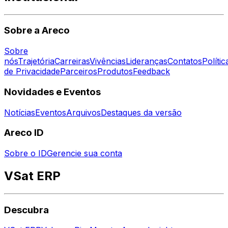
Sobre a Areco
Sobre
nós
Trajetória
Carreiras
Vivências
Lideranças
Contatos
Polític
de Privacidade
Parceiros
Produtos
Feedback
Novidades e Eventos
Notícias
Eventos
Arquivos
Destaques da versão
Areco ID
Sobre o ID
Gerencie sua conta
VSat ERP
Descubra