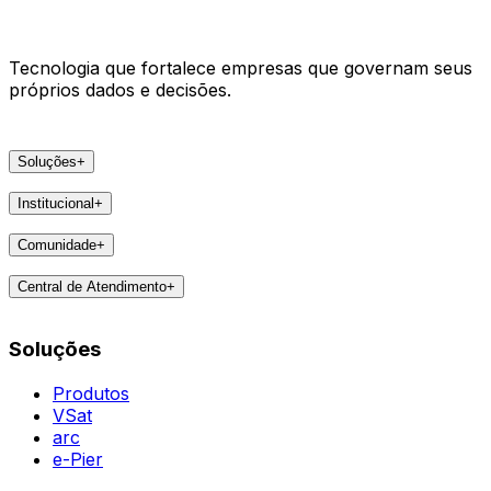
Tecnologia que fortalece empresas que governam seus
próprios dados e decisões.
Soluções
+
Produtos
Institucional
+
VSat
A Areco
arc
Comunidade
+
Faça parte
e-Pier
Eventos
Lideranças
Central de Atendimento
+
Feedbacks
Notícias
Contatos
Destaques
Soluções
Todas as Regiões
Vivências
WhatsApp
Agent
Produtos
VSat
arc
e-Pier