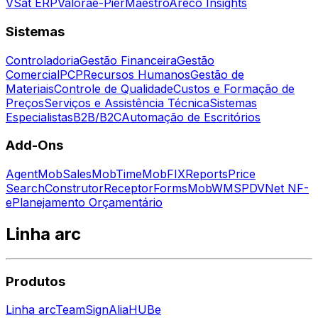
VSat ERP
Valora
e-Pier
Maestro
Areco Insights
Sistemas
Controladoria
Gestão Financeira
Gestão
Comercial
PCP
Recursos Humanos
Gestão de
Materiais
Controle de Qualidade
Custos e Formação de
Preços
Serviços e Assistência Técnica
Sistemas
Especialistas
B2B/B2C
Automação de Escritórios
Add-Ons
Agent
MobSales
MobTime
MobFIX
Reports
Price
Search
Construtor
Receptor
Forms
MobWMS
PDV
Net NF-
e
Planejamento Orçamentário
Linha arc
Produtos
Linha arc
Team
Sign
Alia
HUBe