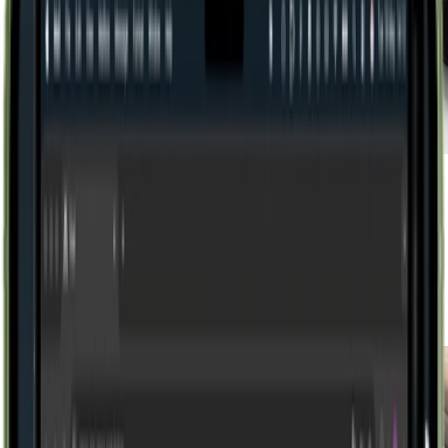
O Receptor não registra automaticamente. Ele apresenta
o documento, exibe número, emissor, status, valores,
valida ordem de compra e aguarda o aceite do usuário.
A análise acontece antes da escrituração. Cada etapa do
processo é registrada em logs de operação com
rastreabilidade completa.
Fale com um especialista