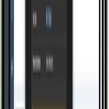
Conhecer
Comercial
Serviços e Assistência Técnica
Conhecer
Gestão
Sistemas Especialistas
Conhecer
Comercial
B2B/B2C