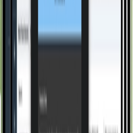
Dupla validação
Verificação automática se a chave de acesso já está
gravada no sistema. Nota duplicada é barrada antes do
registro.
CT-e automatizado
Processamento automático do Conhecimento de
Transporte no recebimento de materiais. A logística
fiscal acompanha a logística física.
Escrituração integrada
A nota fiscal gera a escrituração conforme os
parâmetros do ERP. Entrada de materiais e registro fiscal
em um único fluxo.
Um ecossistema, uma só gestão.
Pensado para operar integrado ao VSat. O resultado é
uma visão unificada de ponta a ponta do seu negócio.
Add-Ons
VSat