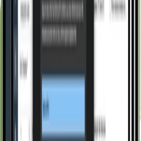
Conheça o VSat ERP
Conheça outros sistemas
Um único ecossistema para o seu negócio ser digital.
Tudo conectado.
Todos
Gestão
Produção
Comercial
Pessoas
Todos
Gestão
Produção
Comercial
Pessoas
Gestão
Controladoria
Conhecer
Gestão
Gestão Financeira