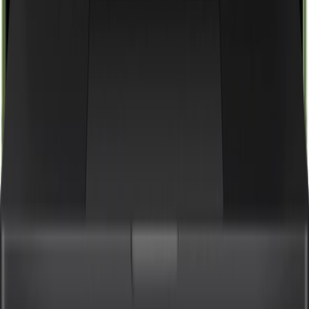
Conhecer
Pessoas
Automação de Escritórios
Conhecer
Fale com um especialista.
Preencha os dados ao lado e entraremos em contato
para apresentar o VSat e entender como ele pode
apoiar sua operação.
Entrar em contato
Resposta em minutos