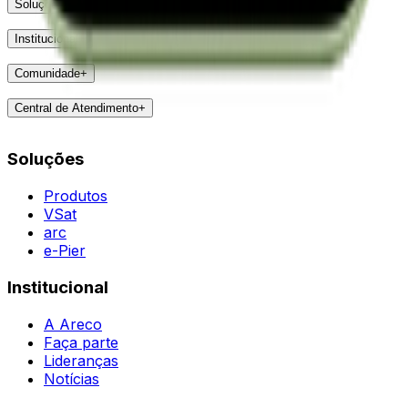
Soluções
+
Produtos
Institucional
+
VSat
A Areco
arc
Comunidade
+
Faça parte
e-Pier
Eventos
Lideranças
Central de Atendimento
+
Feedbacks
Notícias
Contatos
Destaques
Soluções
Todas as Regiões
Vivências
WhatsApp
Agent
Produtos
VSat
arc
e-Pier
Institucional
A Areco
Faça parte
Lideranças
Notícias