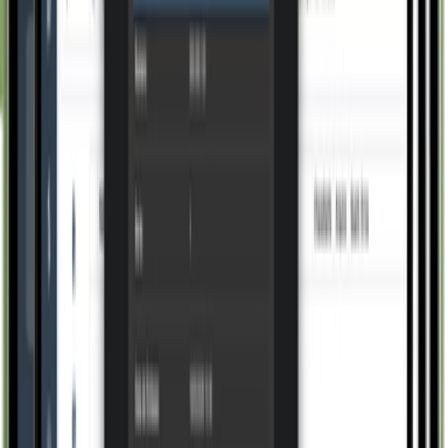
Conhecer
Comercial
Gestão Comercial
Conhecer
Produção
Planej. Controle Produção
Conhecer
Pessoas
Recursos Humanos