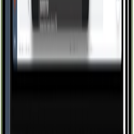
Conhecer
Produção
Gestão de Materiais
Conhecer
Produção
Controle de Qualidade
Conhecer
Gestão
Custos e Formação de Preços