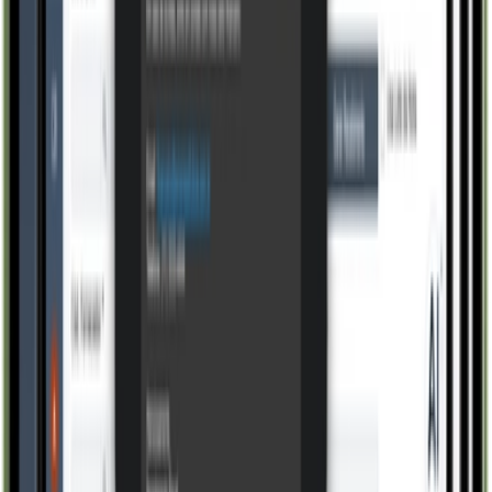
Conhecer
Comercial
Gestão Comercial
Conhecer
Produção
Planej. Controle Produção
Conhecer
Pessoas
Recursos Humanos