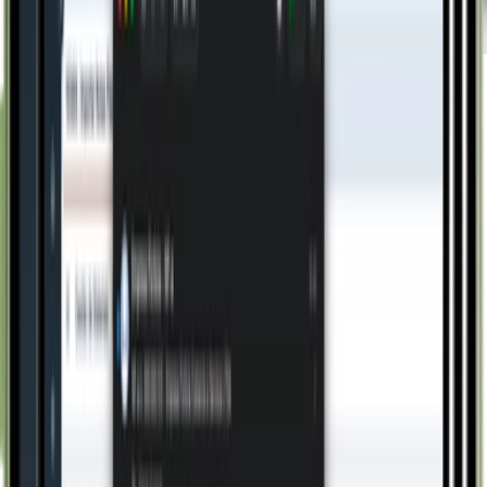
Fale com um especialista
O Receptor
O sistema captura XMLs de duas fontes: consulta
periódica à Sefaz e importação automática de anexos
enviados por fornecedores via e-mail. Ambos validados,
armazenados e prontos para escrituração.
1
O sistema consulta periodicamente os documentos
fiscais, importa os XMLs e valida a chave de acesso e o
certificado digital. Sem captura manual, sem download
de portal.
2
Notas importadas são vinculadas às OCs e ao CT-e
correspondente. O processo de recebimento de