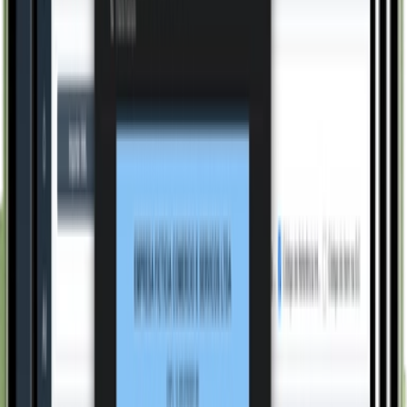
materiais começa com a nota já conectada à compra
que a originou.
3
Notas incorretas ou não reconhecidas são contestadas
diretamente pela plataforma. Manifestações de ciência
ou contestação realizadas junto à Sefaz sem sair do
sistema.
Funcionalidades
Captura por e-mail
XMLs enviados por fornecedores via e-mail são
importados automaticamente, validados na Sefaz e
armazenados na base. O documento chega pronto pro
recebimento de materiais.
Validação por certificado digital
Antes da importação, o XML é consultado para
validação de autenticidade. Documento adulterado ou
inválido não entra na base.