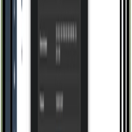
Conhecer
Produção
Gestão de Materiais
Conhecer
Produção
Controle de Qualidade
Conhecer
Gestão
Custos e Formação de Preços