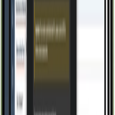
Conhecer
Pessoas
Automação de Escritórios
Conhecer
Gestão
Controladoria
Conhecer
Gestão
Gestão Financeira