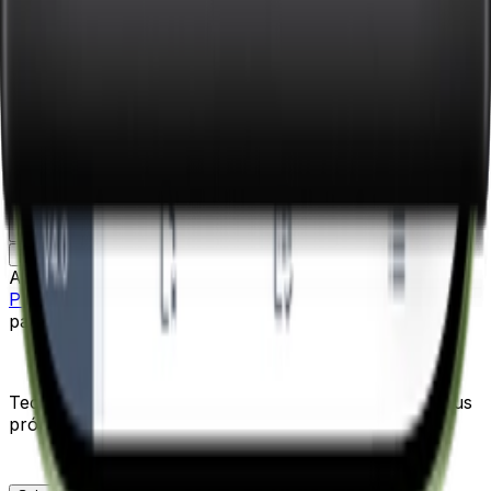
Quero conhecer o VSat
Passo 1 de 2 — Contato
Contato
Empresa
Nome
Email
Telefone
+55
Próximo
Ao enviar, você concorda com nossa
Política de
Privacidade
. Seus dados serão usados exclusivamente
para fins de contato.
Tecnologia que fortalece empresas que governam seus
próprios dados e decisões.