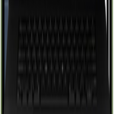
Conhecer
Comercial
Serviços e Assistência Técnica
Conhecer
Gestão
Sistemas Especialistas
Conhecer
Comercial
B2B/B2C