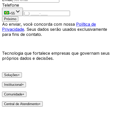
Telefone
+55
Próximo
Ao enviar, você concorda com nossa
Política de
Privacidade
. Seus dados serão usados exclusivamente
para fins de contato.
Tecnologia que fortalece empresas que governam seus
próprios dados e decisões.
Soluções
+
Produtos
Institucional
+
VSat
A Areco
arc
Comunidade
+
Faça parte
e-Pier
Eventos
Lideranças
Central de Atendimento
+
Feedbacks
Notícias
Contatos
Destaques