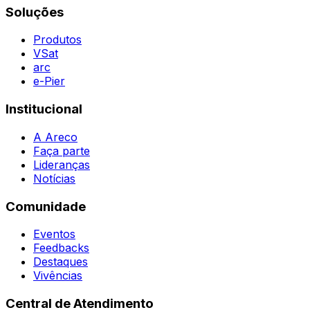
Soluções
Todas as Regiões
Vivências
WhatsApp
Agent
Produtos
VSat
arc
e-Pier
Institucional
A Areco
Faça parte
Lideranças
Notícias
Comunidade
Eventos
Feedbacks
Destaques
Vivências
Central de Atendimento