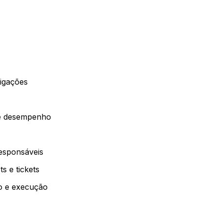
ligações
 de desempenho
responsáveis
s e tickets
o e execução