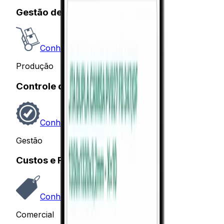
Gestão de Materiais
Conhecer
Produção
Controle de Qualidade
Conhecer
Gestão
Custos e Formação de Preços
Conhecer
Comercial