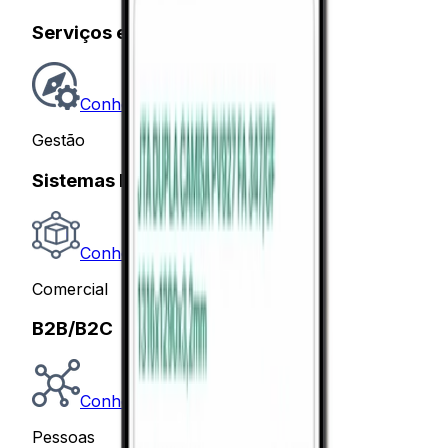
Serviços e Assistência Técnica
Conhecer
Gestão
Sistemas Especialistas
Conhecer
Comercial
B2B/B2C
Conhecer
Pessoas