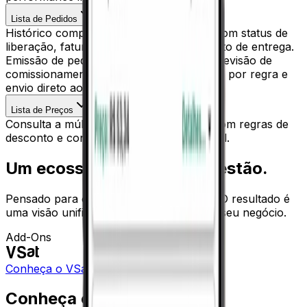
Lista de Pedidos
Histórico completo de pedidos emitidos, com status de
liberação, faturamento e acompanhamento de entrega.
Emissão de pedidos e orçamentos com previsão de
comissionamento, aplicação de descontos por regra e
envio direto ao ERP para processamento.
Lista de Preços
Consulta a múltiplas tabelas de preços, com regras de
desconto e condições por cliente ou canal.
Um ecossistema, uma só gestão.
Pensado para operar integrado ao VSat. O resultado é
uma visão unificada de ponta a ponta do seu negócio.
Add-Ons
VSat
Conheça o VSat ERP
Conheça outros sistemas