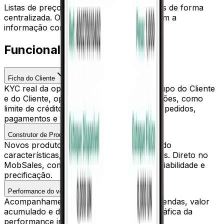
Listas de preços e promoções gerenciadas de forma
centralizada. O representante trabalha com a
informação correta, sempre atualizada.
Funcionalidades
Ficha do Cliente
KYC real da operação. Indicadores do Grupo do Cliente
e do Cliente, operando múltiplas informações, como
limite de crédito, saldo devedor, compras, pedidos,
pagamentos e todo o registrado.
Construtor de Produtos
Novos produtos sob demanda, combinando
características, complementos e condições. Direto no
MobSales, com validação automática de viabilidade e
precificação.
Performance do vendedor
Acompanhamento de metas, volume de vendas, valor
acumulado e dias úteis restantes. Visão gráfica da
performance individual do representante.