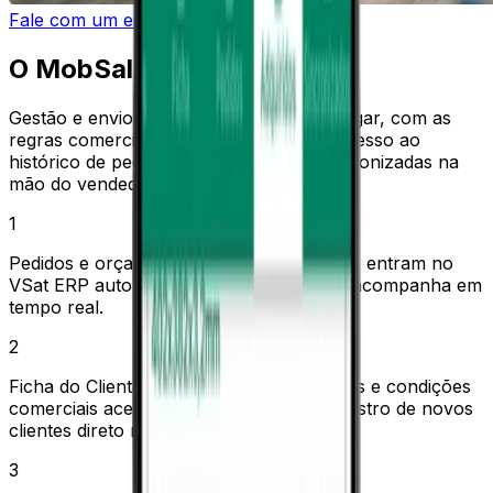
Fale com um especialista
O MobSales
Gestão e envio de pedidos de qualquer lugar, com as
regras comerciais nativas da empresa, acesso ao
histórico de pedidos, ficha do cliente sincronizadas na
mão do vendedor.
1
Pedidos e orçamentos emitidos em campo entram no
VSat ERP automaticamente. A operação acompanha em
tempo real.
2
Ficha do Cliente com histórico de compras e condições
comerciais acessíveis no dispositivo. Cadastro de novos
clientes direto na visita.
3