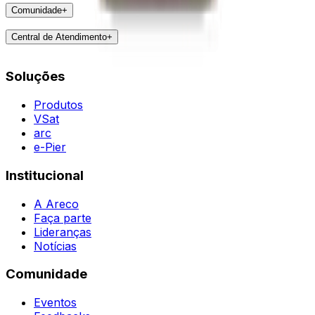
A Areco
arc
Comunidade
+
Faça parte
e-Pier
Eventos
Lideranças
Central de Atendimento
+
Feedbacks
Notícias
Contatos
Destaques
Soluções
Todas as Regiões
Vivências
WhatsApp
Agent
Produtos
VSat
arc
e-Pier
Institucional
A Areco
Faça parte
Lideranças
Notícias
Comunidade
Eventos