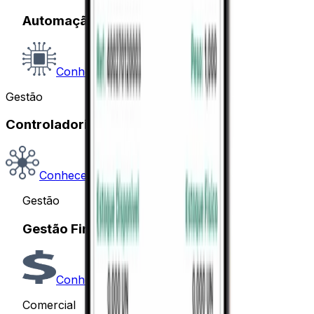
Automação de Escritórios
Conhecer
Gestão
Controladoria
Conhecer
Gestão
Gestão Financeira
Conhecer
Comercial