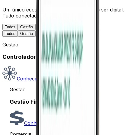
Um único ecossistema para o seu negócio ser digital.
Tudo conectado.
Todos
Gestão
Produção
Comercial
Pessoas
Todos
Gestão
Produção
Comercial
Pessoas
Gestão
Controladoria
Conhecer
Gestão
Gestão Financeira
Conhecer
Comercial