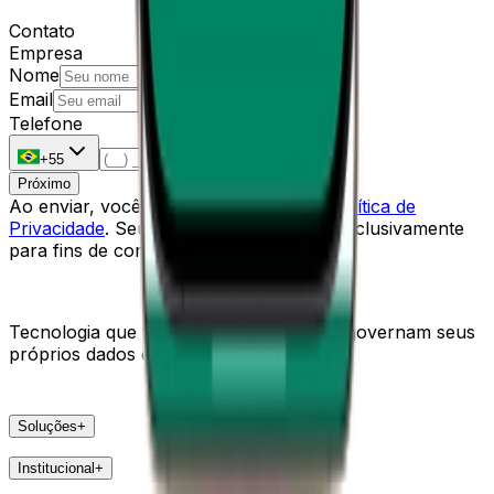
Contato
Empresa
Nome
Email
Telefone
+55
Próximo
Ao enviar, você concorda com nossa
Política de
Privacidade
. Seus dados serão usados exclusivamente
para fins de contato.
Tecnologia que fortalece empresas que governam seus
próprios dados e decisões.
Soluções
+
Produtos
Institucional
+
VSat