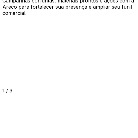
Campanhas conjuntas, materiais prontos e ações com a
Areco para fortalecer sua presença e ampliar seu funil
comercial.
Rastreabilidade de cada indicação
Processo de cadastro simples e rápido
Sem metas ou vínculos contratuais
1
/
3