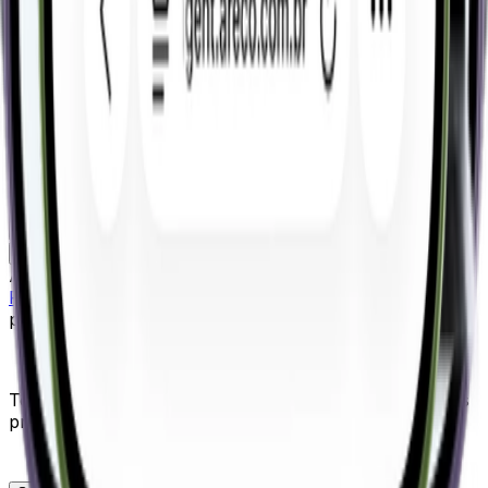
Quero conhecer o VSat
Passo 1 de 2 — Contato
Contato
Empresa
Nome
Email
Telefone
+55
Próximo
Ao enviar, você concorda com nossa
Política de
Privacidade
. Seus dados serão usados exclusivamente
para fins de contato.
Tecnologia que fortalece empresas que governam seus
próprios dados e decisões.