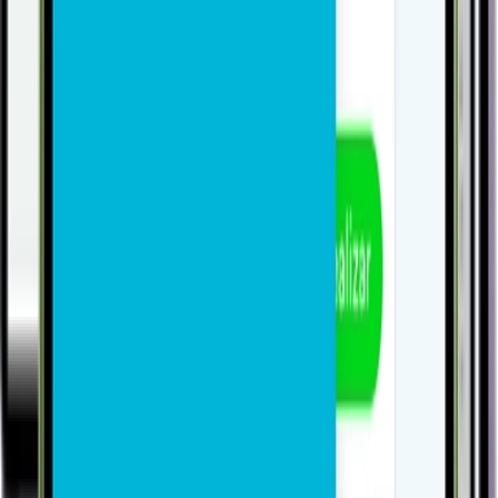
Conhecer
Produção
Gestão de Materiais
Conhecer
Produção
Controle de Qualidade
Conhecer
Gestão
Custos e Formação de Preços