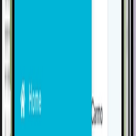
Acesso controlado
Permissões por usuário para follow-ups, eventos,
tickets e correios internos. Cada perfil opera dentro do
escopo que a empresa definiu.
Visão completa de agenda
Agendas individuais, por projeto ou por período. O
gestor enxerga a ocupação do time inteiro. O operador
enxerga seus compromissos organizados.
Kanban operacional
Visualização das tarefas em quadro com filtros por
status, atendente, projeto ou cliente. A mesma
informação da tarefa, organizada visualmente para
quem precisa de visão macro.
Um ecossistema, uma só gestão.
Pensado para operar integrado ao VSat. O resultado é
uma visão unificada de ponta a ponta do seu negócio.
Add-Ons
VSat