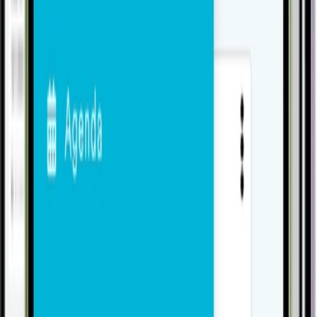
Conhecer
Produção
Gestão de Materiais
Conhecer
Produção
Controle de Qualidade
Conhecer
Gestão
Custos e Formação de Preços