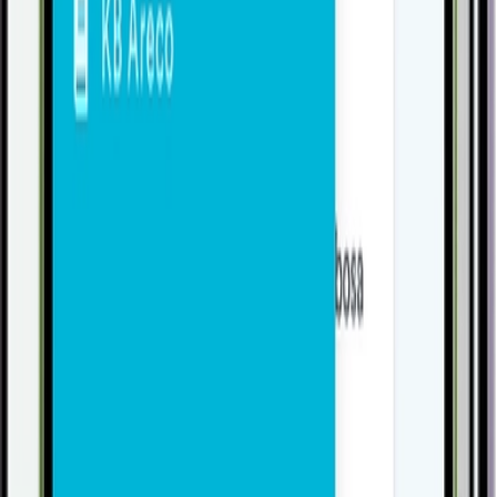
Conhecer
Comercial
Gestão Comercial
Conhecer
Produção
Planej. Controle Produção
Conhecer
Pessoas
Recursos Humanos