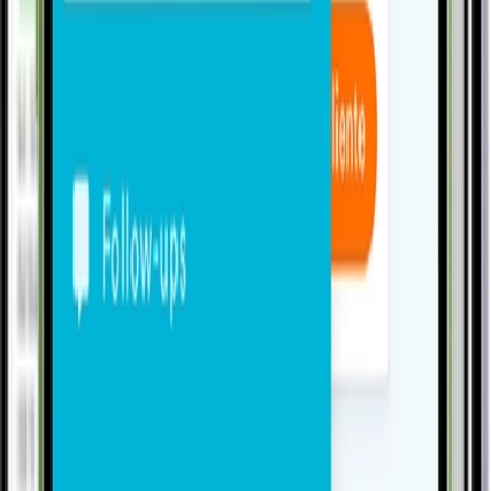
Conhecer
Comercial
Gestão Comercial
Conhecer
Produção
Planej. Controle Produção
Conhecer
Pessoas
Recursos Humanos