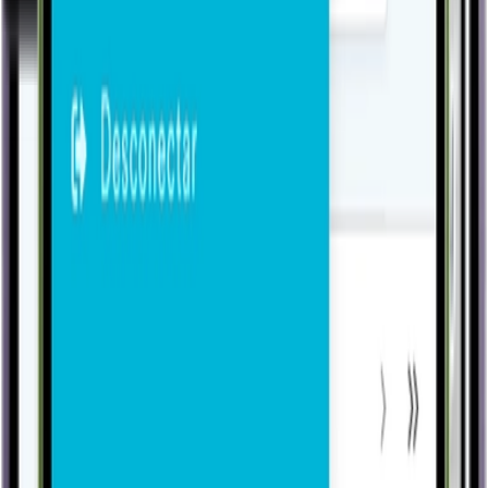
Conhecer
Comercial
Serviços e Assistência Técnica
Conhecer
Gestão
Sistemas Especialistas
Conhecer
Comercial
B2B/B2C