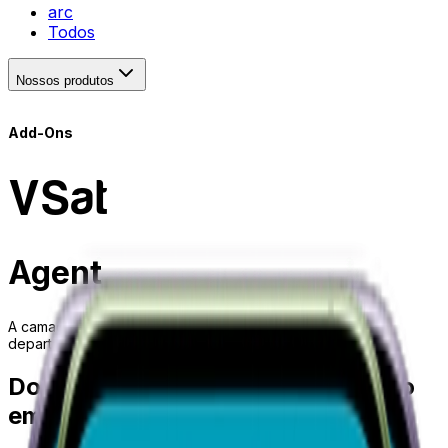
arc
Todos
Nossos produtos
Add-Ons
VSat
Agent
A camada de organização de equipes, processos e
departamentos no VSat.
Do orçamento à cobrança, registro
em cada interação.