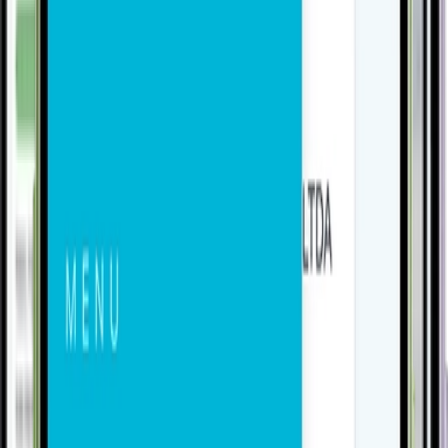
3
Acesso a follow-ups, eventos, tickets e correios
internos configurado por usuário. Cada perfil vê e opera
dentro do escopo que a empresa definiu.
Funcionalidades
No bolso, online ou offline
Com dispositivo móvel, tarefas podem ser baixadas para
execução offline. Em campo, em trânsito, em locais sem
conexão. As atividades sincronizam automaticamente ao
reconectar.
Contexto completo por tarefa
Cada tarefa com dono, prazo, status e revisões. Tarefas
relacionadas vinculadas entre si. Rastreável do início à
conclusão, com lastro à movimentação que a originou.
Seja comercial, atendimento ao cliente, controle de
devolução. A operação é da empresa.