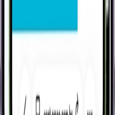
Conhecer
Pessoas
Automação de Escritórios
Conhecer
Fale com um especialista.
Preencha os dados ao lado e entraremos em contato
para apresentar o VSat e entender como ele pode
apoiar sua operação.
Entrar em contato
Resposta em minutos