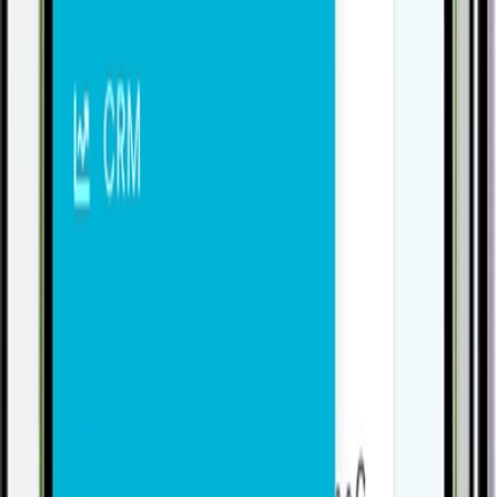
Conhecer
Comercial
Serviços e Assistência Técnica
Conhecer
Gestão
Sistemas Especialistas
Conhecer
Comercial
B2B/B2C