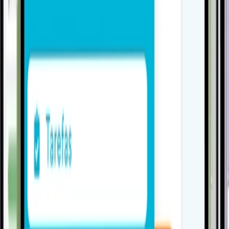
Conheça o VSat ERP
Conheça outros sistemas
Um único ecossistema para o seu negócio ser digital.
Tudo conectado.
Todos
Gestão
Produção
Comercial
Pessoas
Todos
Gestão
Produção
Comercial
Pessoas
Gestão
Controladoria
Conhecer
Gestão
Gestão Financeira