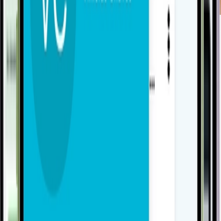
Fale com um especialista
O Agent
Equipes perdem tempo, prazo e contexto quando a
gestão de tarefas vive em uma ferramenta separada do
ERP. O Agent resolve isso. Tickets, atendimentos e
follow-ups vinculados diretamente a qualquer
movimentação do VSat.
1
Vinculado à origem: o follow-up nasce dentro do
contexto. Um pedido, uma OC, um cliente. Ação
rastreável até a movimentação que a gerou.
2
Automação de processos com rastreamento de cada
interação, inclusive via WhatsApp. Status
personalizáveis pela lógica da empresa.