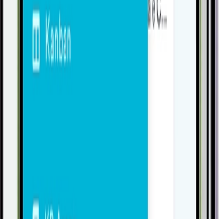
Conhecer
Pessoas
Automação de Escritórios
Conhecer
Gestão
Controladoria
Conhecer
Gestão
Gestão Financeira