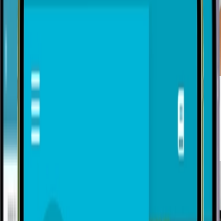
Dentro do VSat, de qualquer tela, a equipe inicia um
acompanhamento. Cada etapa com comunicação
rastreada, com dono, prazo e lastro até a origem.
O histórico pertence à operação, não apenas à caixa de
e-mail de quem está envolvido.
Fale com um especialista