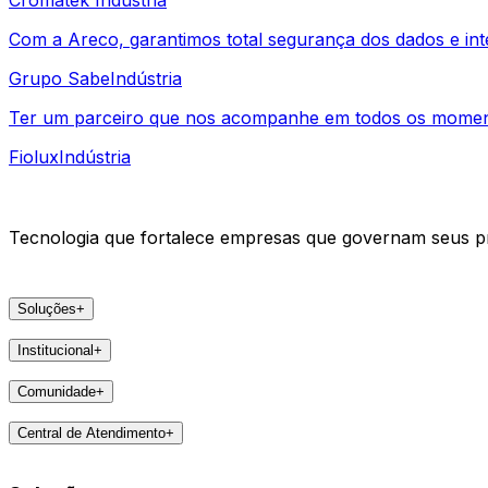
Com a Areco, garantimos total segurança dos dados e int
Grupo Sabe
Indústria
Ter um parceiro que nos acompanhe em todos os momento
Fiolux
Indústria
Tecnologia que fortalece empresas que governam seus pr
Soluções
+
Produtos
Institucional
+
VSat
A Areco
arc
Comunidade
+
Faça parte
e-Pier
Eventos
Lideranças
Central de Atendimento
+
Feedbacks
Notícias
Contatos
Destaques