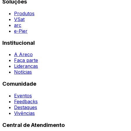
Soluções
Todas as Regiões
Vivências
WhatsApp
Agent
Produtos
VSat
arc
e-Pier
Institucional
A Areco
Faça parte
Lideranças
Notícias
Comunidade
Eventos
Feedbacks
Destaques
Vivências
Central de Atendimento