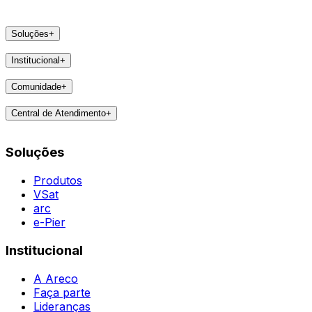
Soluções
+
Produtos
Institucional
+
VSat
A Areco
arc
Comunidade
+
Faça parte
e-Pier
Eventos
Lideranças
Central de Atendimento
+
Feedbacks
Notícias
Contatos
Destaques
Soluções
Todas as Regiões
Vivências
WhatsApp
Agent
Produtos
VSat
arc
e-Pier
Institucional
A Areco
Faça parte
Lideranças