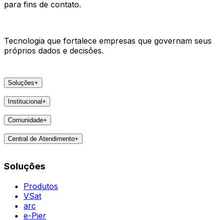
para fins de contato.
Tecnologia que fortalece empresas que governam seus
próprios dados e decisões.
Soluções
+
Produtos
Institucional
+
VSat
A Areco
arc
Comunidade
+
Faça parte
e-Pier
Eventos
Lideranças
Central de Atendimento
+
Feedbacks
Notícias
Contatos
Destaques
Soluções
Todas as Regiões
Vivências
WhatsApp
Agent
Produtos
VSat
arc
e-Pier