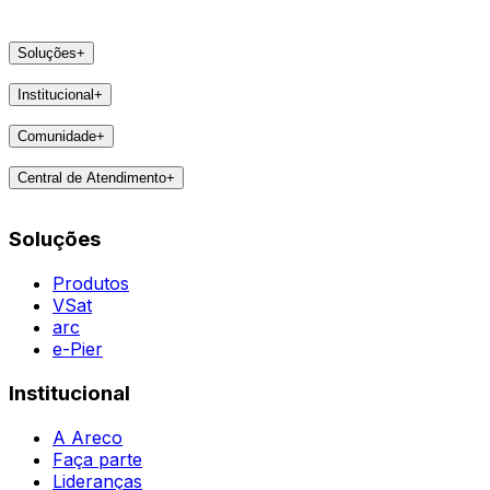
Soluções
+
Produtos
Institucional
+
VSat
A Areco
arc
Comunidade
+
Faça parte
e-Pier
Eventos
Lideranças
Central de Atendimento
+
Feedbacks
Notícias
Contatos
Destaques
Soluções
Todas as Regiões
Vivências
WhatsApp
Agent
Produtos
VSat
arc
e-Pier
Institucional
A Areco
Faça parte
Lideranças