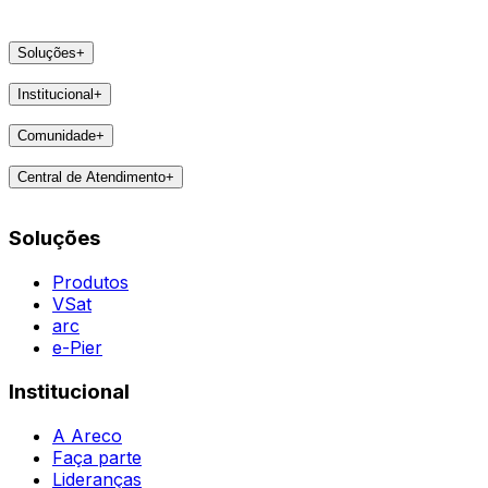
Soluções
+
Produtos
Institucional
+
VSat
A Areco
arc
Comunidade
+
Faça parte
e-Pier
Eventos
Lideranças
Central de Atendimento
+
Feedbacks
Notícias
Contatos
Destaques
Soluções
Todas as Regiões
Vivências
WhatsApp
Agent
Produtos
VSat
arc
e-Pier
Institucional
A Areco
Faça parte
Lideranças