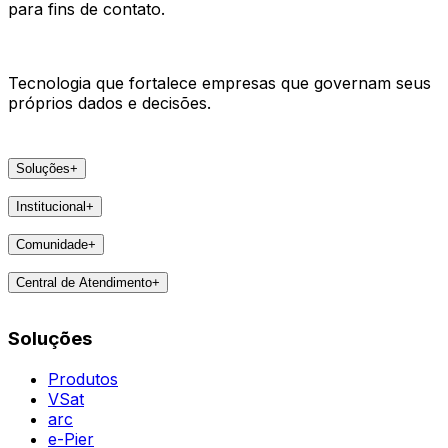
para fins de contato.
Tecnologia que fortalece empresas que governam seus
próprios dados e decisões.
Soluções
+
Produtos
Institucional
+
VSat
A Areco
arc
Comunidade
+
Faça parte
e-Pier
Eventos
Lideranças
Central de Atendimento
+
Feedbacks
Notícias
Contatos
Destaques
Soluções
Todas as Regiões
Vivências
WhatsApp
Agent
Produtos
VSat
arc
e-Pier