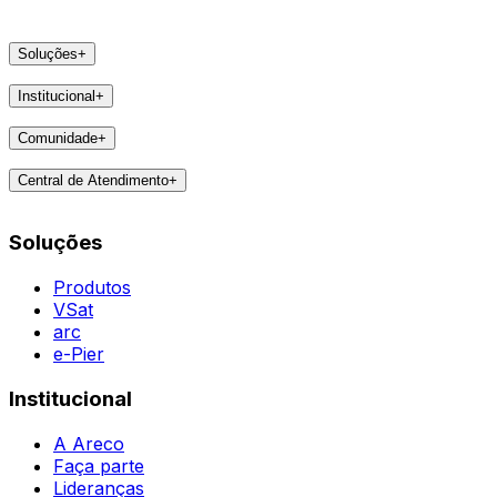
Soluções
+
Produtos
Institucional
+
VSat
A Areco
arc
Comunidade
+
Faça parte
e-Pier
Eventos
Lideranças
Central de Atendimento
+
Feedbacks
Notícias
Contatos
Destaques
Soluções
Todas as Regiões
Vivências
WhatsApp
Agent
Produtos
VSat
arc
e-Pier
Institucional
A Areco
Faça parte
Lideranças