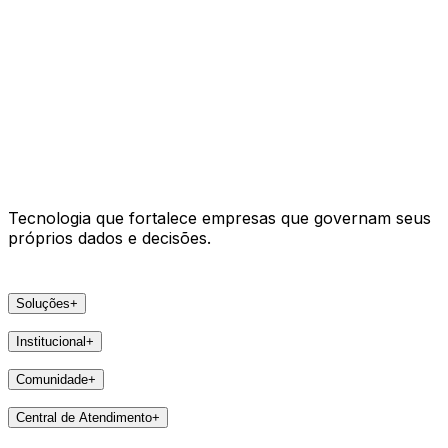
Tecnologia que fortalece empresas que governam seus
próprios dados e decisões.
Soluções
+
Produtos
Institucional
+
VSat
A Areco
arc
Comunidade
+
Faça parte
e-Pier
Eventos
Lideranças
Central de Atendimento
+
Feedbacks
Notícias