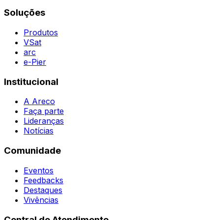
Contatos
Destaques
Soluções
Todas as Regiões
Vivências
WhatsApp
Agent
Produtos
VSat
arc
e-Pier
Institucional
A Areco
Faça parte
Lideranças
Notícias
Comunidade
Eventos
Feedbacks
Destaques
Vivências
Central de Atendimento